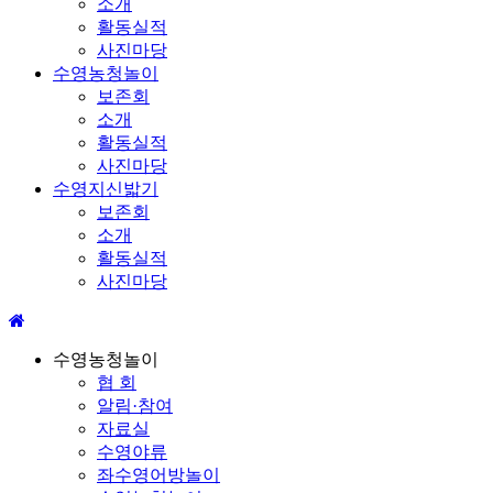
소개
활동실적
사진마당
수영농청놀이
보존회
소개
활동실적
사진마당
수영지신밟기
보존회
소개
활동실적
사진마당
수영농청놀이
협 회
알림·참여
자료실
수영야류
좌수영어방놀이