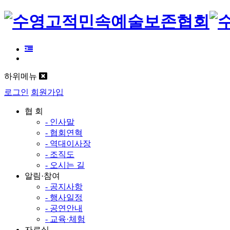
하위메뉴
로그인
회원가입
협 회
- 인사말
- 협회연혁
- 역대이사장
- 조직도
- 오시는 길
알림·참여
- 공지사항
- 행사일정
- 공연안내
- 교육·체험
자료실