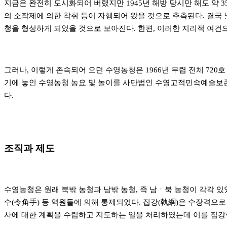
지금은 완전히 도시화되어 버렸지만 1945년 해방 당시만 해도 약 
의 소작제에 의한 착취 등이 자행되어 왔을 것으로 추측된다. 결국
청을 형성하게 되었을 것으로 보아진다. 한편, 이러한 지리적 여건
그러나, 이렇게 존속되어 오던 수영농청은 1966년 무렵 전체 720
기에 놓인 수영농청 농요 및 놀이를 사단법인 수영고적민속예술보존
다.
조직과 제도
수영농청은 원래 북밖 농청과 남밖 농청, 즉 남ㆍ북 농청이 각각 있었다
수(令角手) 등 역원들에 의해 통제되었다. 집강(執綱)은 수장격으로
사에 대한 계획을 수립하고 지도하는 일을 처리하였는데 이를 집강