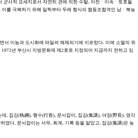
전부터 군사적 요새지로서 자연히 관에 의한 수탈, 아전ㆍ이속ㆍ토호들
었고 이를 극복하기 위해 일찍부터 두레 형식의 협동조합격인 남ㆍ북농
격감되면서 이농과 도시화에 떠밀려 해체되기에 이르렀다. 이에 소멸의 위
1972년 부산시 지방문화재 제2호로 지정되어 지금까지 전하고 있
집강(執綱), 행수(行首), 문서잡이, 집강(集講), 야장(野長), 영각
다. 문서잡이는 서무, 회계, 기록 등을 맡았고, 집강(集講)은 농