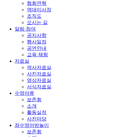
협회연혁
역대이사장
조직도
오시는 길
알림·참여
공지사항
행사일정
공연안내
교육·체험
자료실
역사자료실
사진자료실
영상자료실
서식자료실
수영야류
보존회
소개
활동실적
사진마당
좌수영어방놀이
보존회