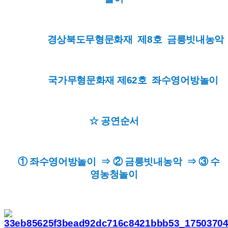
경상북도무형문화재 제8호 금릉빗내농악
국가무형문화재 제62호 좌수영어방놀이
☆ 공연순서
① 좌수영어방놀이 ⇒ ② 금릉빗내농악 ⇒ ③ 수
영농청놀이