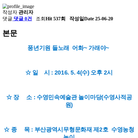
작성자
관리자
댓글
댓글 0건
조회
Hit 537회
작성일
Date 25-06-20
본문
풍년기원 들노래 어화~ 가래야~
☆ 일 시 : 2016. 5. 4(수) 오후 2시
☆ 장 소 : 수영민속예술관 놀이마당(수영사적공
원)
☆ 종 목 : 부산광역시무형문화재 제2호 수영농청
놀이