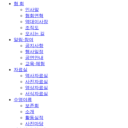
협 회
인사말
협회연혁
역대이사장
조직도
오시는 길
알림·참여
공지사항
행사일정
공연안내
교육·체험
자료실
역사자료실
사진자료실
영상자료실
서식자료실
수영야류
보존회
소개
활동실적
사진마당