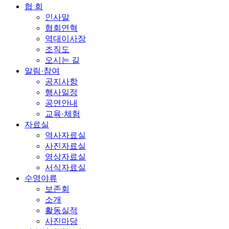
협 회
인사말
협회연혁
역대이사장
조직도
오시는 길
알림·참여
공지사항
행사일정
공연안내
교육·체험
자료실
역사자료실
사진자료실
영상자료실
서식자료실
수영야류
보존회
소개
활동실적
사진마당