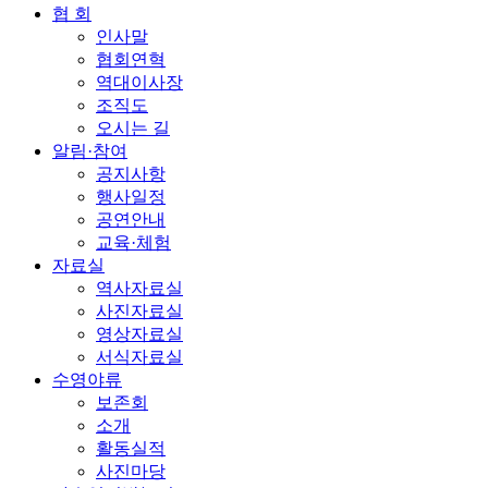
협 회
인사말
협회연혁
역대이사장
조직도
오시는 길
알림·참여
공지사항
행사일정
공연안내
교육·체험
자료실
역사자료실
사진자료실
영상자료실
서식자료실
수영야류
보존회
소개
활동실적
사진마당