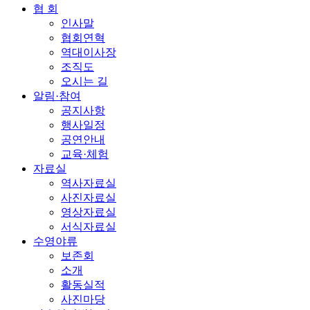
협 회
인사말
협회연혁
역대이사장
조직도
오시는 길
알림·참여
공지사항
행사일정
공연안내
교육·체험
자료실
역사자료실
사진자료실
영상자료실
서식자료실
수영야류
보존회
소개
활동실적
사진마당