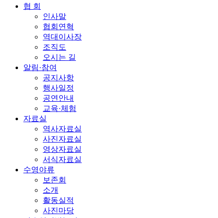
협 회
인사말
협회연혁
역대이사장
조직도
오시는 길
알림·참여
공지사항
행사일정
공연안내
교육·체험
자료실
역사자료실
사진자료실
영상자료실
서식자료실
수영야류
보존회
소개
활동실적
사진마당