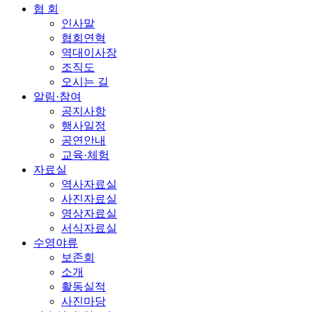
협 회
인사말
협회연혁
역대이사장
조직도
오시는 길
알림·참여
공지사항
행사일정
공연안내
교육·체험
자료실
역사자료실
사진자료실
영상자료실
서식자료실
수영야류
보존회
소개
활동실적
사진마당