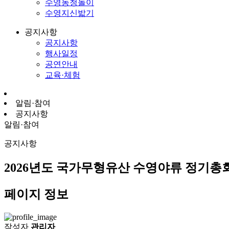
수영농청놀이
수영지신밟기
공지사항
공지사항
행사일정
공연안내
교육·체험
알림·참여
공지사항
알림·참여
공지사항
2026년도 국가무형유산 수영야류 정기총
페이지 정보
작성자
관리자