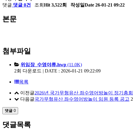
댓글
댓글 0건
조회
Hit 3,522회
작성일
Date 26-01-21 09:22
본문
첨부파일
위임장_수영야류.hwp
(11.0K)
2회 다운로드 | DATE : 2026-01-21 09:22:09
목록
이전글
2026년 국가무형유산 좌수영어방놀이 정기총회
다음글
국가무형유산 좌수영어방놀이 임원 등록 공고
2
댓글
0
댓글목록