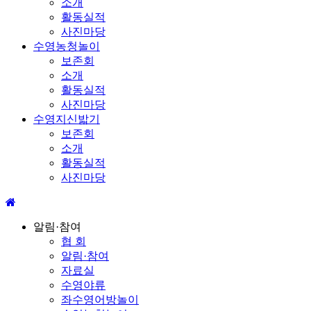
소개
활동실적
사진마당
수영농청놀이
보존회
소개
활동실적
사진마당
수영지신밟기
보존회
소개
활동실적
사진마당
알림·참여
협 회
알림·참여
자료실
수영야류
좌수영어방놀이