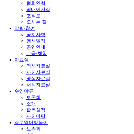
협회연혁
역대이사장
조직도
오시는 길
알림·참여
공지사항
행사일정
공연안내
교육·체험
자료실
역사자료실
사진자료실
영상자료실
서식자료실
수영야류
보존회
소개
활동실적
사진마당
좌수영어방놀이
보존회