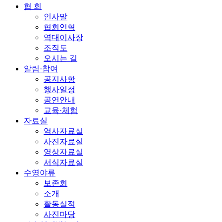
협 회
인사말
협회연혁
역대이사장
조직도
오시는 길
알림·참여
공지사항
행사일정
공연안내
교육·체험
자료실
역사자료실
사진자료실
영상자료실
서식자료실
수영야류
보존회
소개
활동실적
사진마당