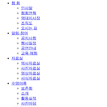
협 회
인사말
협회연혁
역대이사장
조직도
오시는 길
알림·참여
공지사항
행사일정
공연안내
교육·체험
자료실
역사자료실
사진자료실
영상자료실
서식자료실
수영야류
보존회
소개
활동실적
사진마당