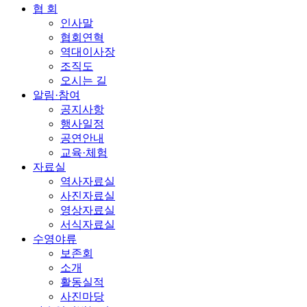
협 회
인사말
협회연혁
역대이사장
조직도
오시는 길
알림·참여
공지사항
행사일정
공연안내
교육·체험
자료실
역사자료실
사진자료실
영상자료실
서식자료실
수영야류
보존회
소개
활동실적
사진마당