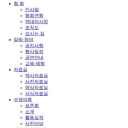
협 회
인사말
협회연혁
역대이사장
조직도
오시는 길
알림·참여
공지사항
행사일정
공연안내
교육·체험
자료실
역사자료실
사진자료실
영상자료실
서식자료실
수영야류
보존회
소개
활동실적
사진마당