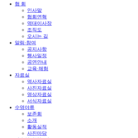
협 회
인사말
협회연혁
역대이사장
조직도
오시는 길
알림·참여
공지사항
행사일정
공연안내
교육·체험
자료실
역사자료실
사진자료실
영상자료실
서식자료실
수영야류
보존회
소개
활동실적
사진마당