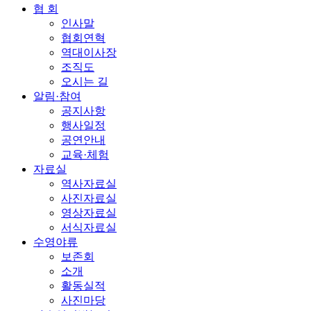
협 회
인사말
협회연혁
역대이사장
조직도
오시는 길
알림·참여
공지사항
행사일정
공연안내
교육·체험
자료실
역사자료실
사진자료실
영상자료실
서식자료실
수영야류
보존회
소개
활동실적
사진마당