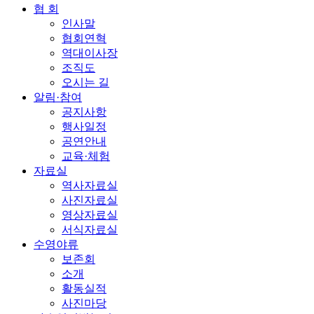
협 회
인사말
협회연혁
역대이사장
조직도
오시는 길
알림·참여
공지사항
행사일정
공연안내
교육·체험
자료실
역사자료실
사진자료실
영상자료실
서식자료실
수영야류
보존회
소개
활동실적
사진마당