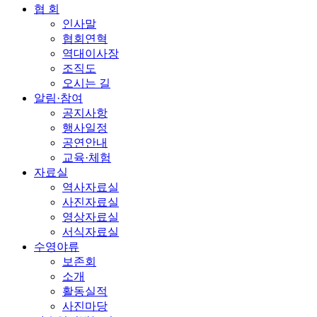
협 회
인사말
협회연혁
역대이사장
조직도
오시는 길
알림·참여
공지사항
행사일정
공연안내
교육·체험
자료실
역사자료실
사진자료실
영상자료실
서식자료실
수영야류
보존회
소개
활동실적
사진마당