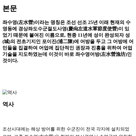
본문
좌수영(左水營)이라는 명칭은 조선 선조 25년 이래 현재의 수
영동에 경상좌도수군절도사영(慶尙左道水軍節度使營)이 있
었기 때문에 붙여진 이름으로, 현종 11년에 성이 완성되자 성
(城)의 전초기지인 포이진(浦二陳)에 어방을 두고 그 어방에 어
민들을 집결하여 어업에 집단적인 권장과 진흥을 위하여 어업
기술을 지도하였는데 이것이 바로 좌수영어방(左水營漁坊)인
것이다.
역사
조선시대에는 해상 방어를 위한 수군진이 전국 각지에 설치되었