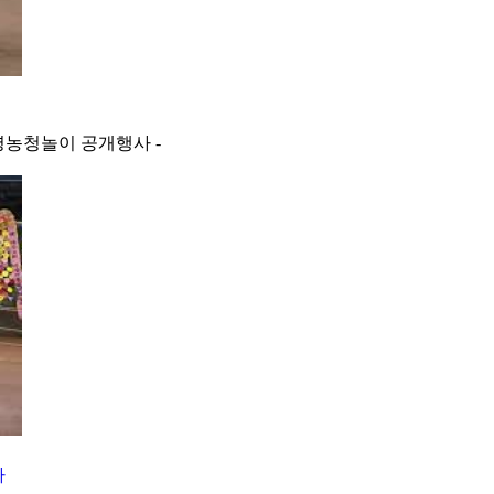
영농청놀이 공개행사 -
사