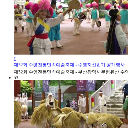
제52회 수영전통민속예술축제 - 수영지신밟기 공개행사
​제52회 수영전통민속예술축제 - 부산광역시무형유산 
53