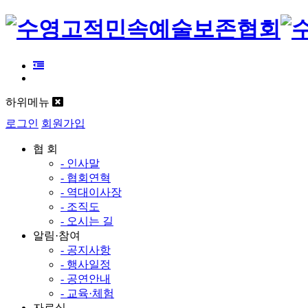
하위메뉴
로그인
회원가입
협 회
- 인사말
- 협회연혁
- 역대이사장
- 조직도
- 오시는 길
알림·참여
- 공지사항
- 행사일정
- 공연안내
- 교육·체험
자료실