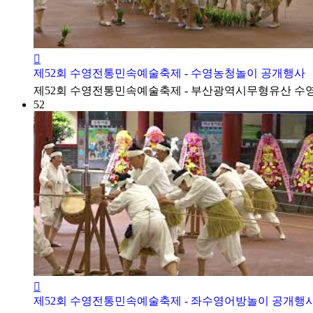
제52회 수영전통민속예술축제 - 수영농청놀이 공개행사
​제52회 수영전통민속예술축제 - 부산광역시무형유산 수
52
제52회 수영전통민속예술축제 - 좌수영어방놀이 공개행