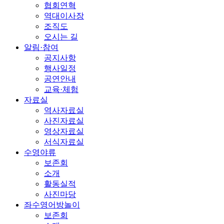
협회연혁
역대이사장
조직도
오시는 길
알림·참여
공지사항
행사일정
공연안내
교육·체험
자료실
역사자료실
사진자료실
영상자료실
서식자료실
수영야류
보존회
소개
활동실적
사진마당
좌수영어방놀이
보존회