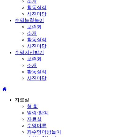
소개
활동실적
사진마당
수영농청놀이
보존회
소개
활동실적
사진마당
수영지신밟기
보존회
소개
활동실적
사진마당
자료실
협 회
알림·참여
자료실
수영야류
좌수영어방놀이